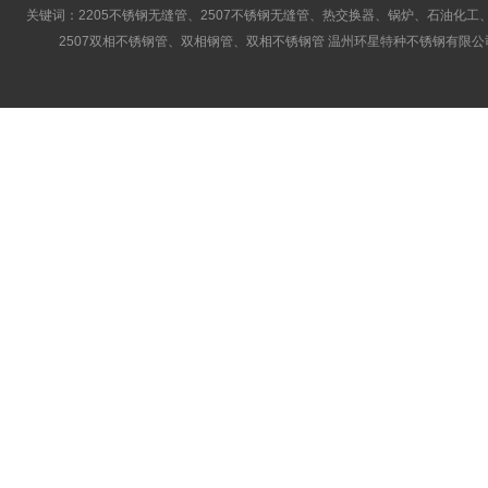
关键词：2205不锈钢无缝管、2507不锈钢无缝管、热交换器、锅炉、石油化工、
2507双相不锈钢管、双相钢管、双相不锈钢管 温州环星特种不锈钢有限公