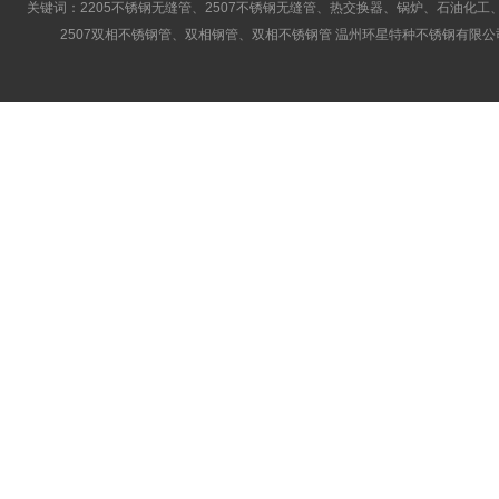
关键词：2205不锈钢无缝管、2507不锈钢无缝管、热交换器、锅炉、石油化工、
2507双相不锈钢管、双相钢管、双相不锈钢管 温州环星特种不锈钢有限公