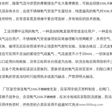
存在时，随着气流与管壁的摩擦撞击产生大量摩擦热，可能会招致
316L不
气混杂有水分，会使不锈钢氧气管道产生凝结水，纯度越高的氧气对
316
这些特性，在管道装置及维修中要合理选材，并有相应的技术措施。
工业消费中运用的氧气，一种是由制氧直接用管道送往用户，一种是在制
氧气运往用户。不锈钢氧气管道修理前应将修理断与管网断开，并用空气
死角。修理完后应依照请求停止强度和气密性实验。实验合格后，正式送
道也可应用不含油的紧缩空气或氮气，气流速度不小于20m/s，一切保送
出口处用白纸检验，没有尘粒和水分痕迹为合格。吹洗合格后再用容积不
，且各个死角都应该设法置换到。置换管道的氧气应排至室外，扫除口离空
含湿氧的管道冻结时只能用热水或蒸汽融冻，严禁用明火融冻。
厂区架空保送氧气
支架，应采用非熄灭资料制造，在阀门
316L不锈钢管
置梯子战争台。含湿氧气
，在冰冷地域应采取防冻措施，防冻
316L不锈钢管
采用伴热管时，伴热管的介质应采用不超越90℃热水
www.999bxg.com