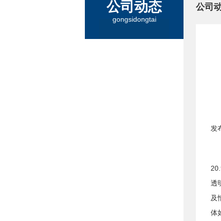
公司动态
公司
gongsidongtai
发
2
透
及
体