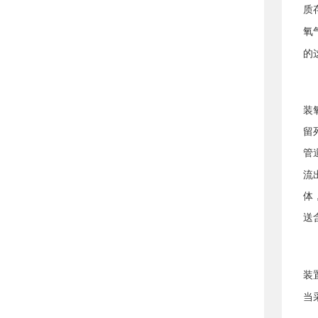
质
氧
的
装
留
管
流
体
送
装
当