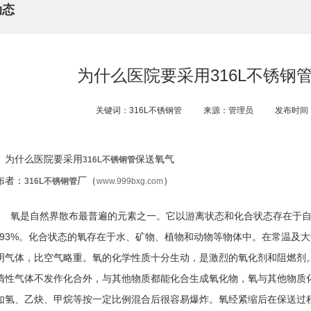
动态
为什么医院要采用316L不锈钢
关键词：316L不锈钢管
来源：管理员
发布时间：2
为什么医院要采用
保送氧气
316L不锈钢管
布者：
厂（
）
316L不锈钢管
www.999bxg.com
氧是自然界散布最普遍的元素之一。它以游离状态和化合状态存在于自
0.93%。化合状态的氧存在于水、矿物、植物和动物等物体中。在常温及
明气体，比空气略重。氧的化学性质十分生动，是激烈的氧化剂和阻燃剂
惰性气体不发作化合外，与其他物质都能化合生成氧化物，氧与其他物质
如氢、乙炔、甲烷等按一定比例混合后很容易爆炸。氧经紧缩后在保送过