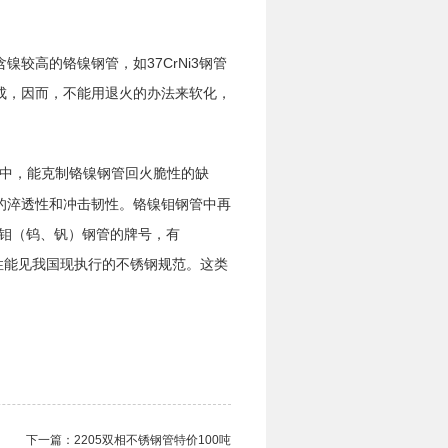
较高的铬镍钢管，如37CrNi3钢管
成，因而，不能用退火的办法来软化，
中，能克制铬镍钢管回火脆性的缺
的淬透性和冲击韧性。铬镍钼钢管中再
镍钼（钨、钒）钢管的牌号，有
、热处置与性能见我国现执行的不锈钢规范。这类
下一篇：
2205双相不锈钢管​特价100吨