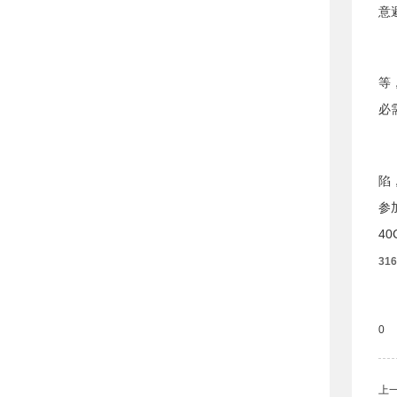
意
等
必
陷
参
4
31
0
上