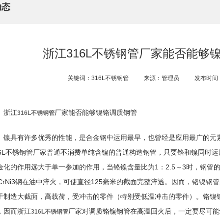
动态
浙江316L不锈钢管厂家能否能够
关键词：316L不锈钢管
来源：管理员
发布时间：2
浙江
厂家能否能够镍铬调质钢管
316L不锈钢管
镍具有许多优秀的性能，是合金钢中运用最早，也曾经是应用最广的元
16L不锈钢管厂家普通不消费单纯含镍的普通构造钢管，只要铬和镍同时
金化的作用远大于单一参加的作用，当铬镍含量比为1：2.5～3时，钢管
7CrNi3钢在油中淬火，可使直径125毫米的截面完整淬透。因而，铬镍
于制造大截面，高载荷，受冲击的零件（特别受低温冲击的零件）。铬镍
，因而浙江
厂家对调质铬镍钢管在高温回火后，一定要尽可能
316L不锈钢管