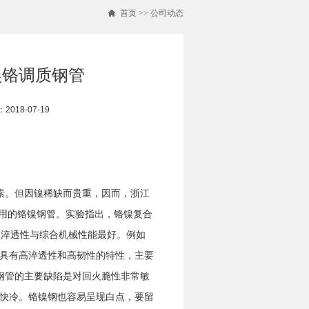
首页
>>
公司动态
镍铬调质钢管
018-07-19
素。但因镍稀缺而贵重，因而，浙江
运用的铬镍钢管。实验指出，铬镍复合
的淬透性与综合机械性能最好。例如
钢管具有高淬透性和高韧性的特性，主要
钢管的主要缺陷是对回火脆性非常敏
快冷。铬镍钢也容易呈现白点，要留