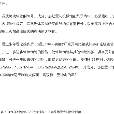
避免。
调质铬镍钢管的牌号、成分、热处置与机械性能列于表中。必需指出，含镍
，因淬透性极好，其奥氏体等温转变曲线的孕育期极长，以至实践上不合
需用正火加高温回火的办法使之软化。
经过多年理论操作后，浙江
厂家开端把铝或钨参加铬镍钢管
316L不锈钢管
，并进一步进步铬镍钢管的性能，使铬镍钢管与其他钢管比拟，具有更好
加钒，可进一步改善钢的组织，取得更优秀的性能。按YB6-71规则，铬
0CrNiMo，45CrNiMoV，30CrNi2MoV及25Cr2Ni4W，其成分
适于制造大截面、高载荷、受冲击的零件
6L不锈钢管
一篇：
316L不锈钢管厂在冶炼过程中假如采用脱硫剂停止脱硫