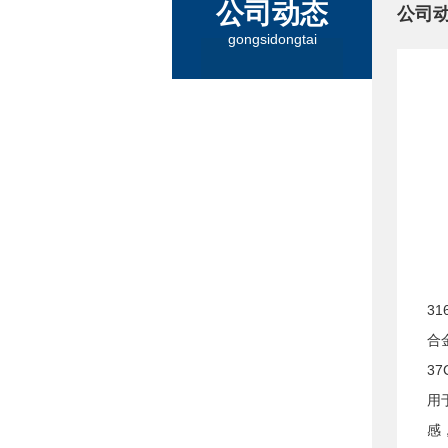
公司动态
公司
gongsidongtai
3
合
3
用
感