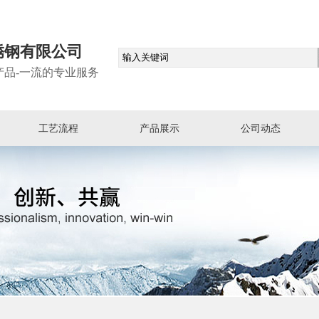
锈钢有限公司
产品-一流的专业服务
工艺流程
产品展示
公司动态