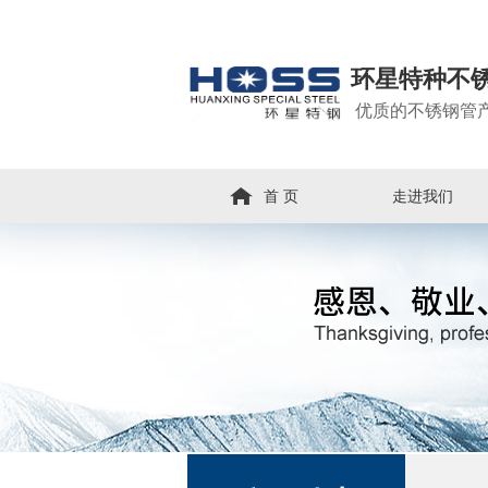
环星特种不
优质的不锈钢管
首 页
走进我们