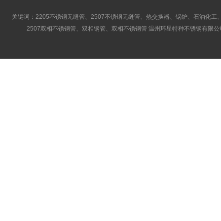
关键词：2205不锈钢无缝管、2507不锈钢无缝管、热交换器、锅炉、石油化工、
2507双相不锈钢管、双相钢管、双相不锈钢管 温州环星特种不锈钢有限公