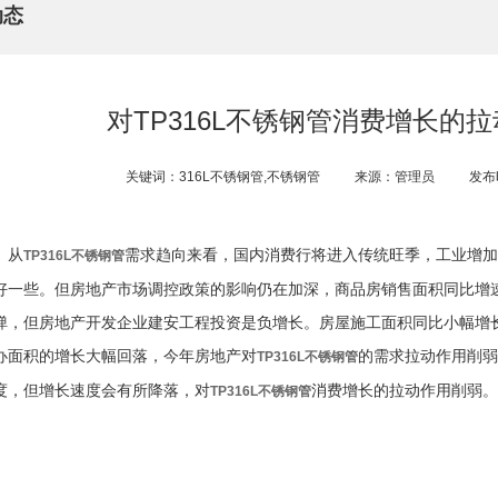
动态
对TP316L不锈钢管消费增长的
关键词：316L不锈钢管,不锈钢管
来源：管理员
发布时
从
需求趋向来看，国内消费行将进入传统旺季，工业增加
TP316L不锈钢管
好一些。但房地产市场调控政策的影响仍在加深，商品房销售面积同比增
弹，但房地产开发企业建安工程投资是负增长。房屋施工面积同比小幅增
办面积的增长大幅回落，今年房地产对
的需求拉动作用削弱
TP316L不锈钢管
度，但增长速度会有所降落，对
消费增长的拉动作用削弱。
TP316L不锈钢管