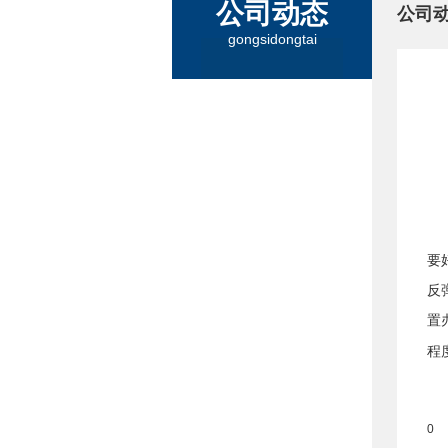
公司动态
公司
gongsidongtai
要
反
置
程
0