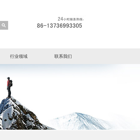
行业领域
联系我们