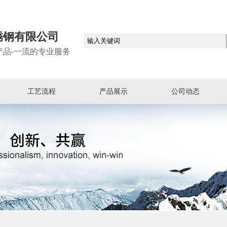
锈钢有限公司
产品-一流的专业服务
工艺流程
产品展示
公司动态