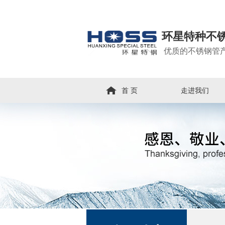
环星特种不
优质的不锈钢管
首 页
走进我们