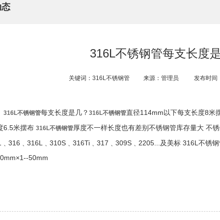
动态
316L不锈钢管每支长度
关键词：316L不锈钢管​
来源：管理员
发布时间：2
每支长度是几？
直径114mm以下每支长度8米
316L不锈钢管
316L不锈钢管
度6.5米摆布
厚度不一样长度也有差别不锈钢管库存量大 不锈钢
316L不锈钢管
1﹑316﹑316L﹑310S﹑316Ti﹑317﹑309S﹑2205...及美标 31
30mm×1--50mm