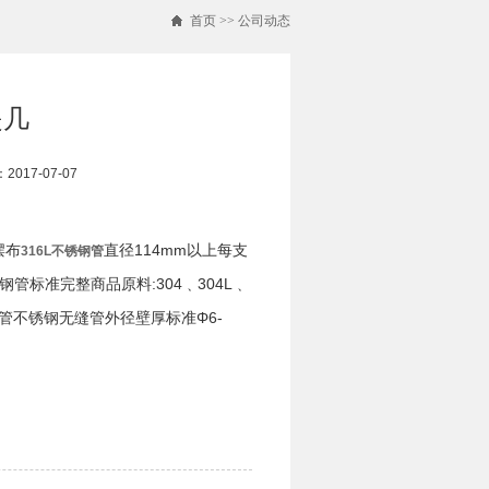
首页
>>
公司动态
是几
017-07-07
摆布
直径114mm以上每支
316L不锈钢管
管标准完整商品原料:304﹑304L﹑
6L不锈钢管不锈钢无缝管外径壁厚标准Φ6-