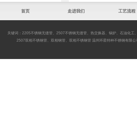
首页
走进我们
工艺流程
关键词：2205不锈钢无缝管、2507不锈钢无缝管、热交换器、锅炉、石油化工、
2507双相不锈钢管、双相钢管、双相不锈钢管 温州环星特种不锈钢有限公