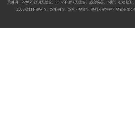
关键词：2205不锈钢无缝管、2507不锈钢无缝管、热交换器、锅炉、石油化工、
2507双相不锈钢管、双相钢管、双相不锈钢管 温州环星特种不锈钢有限公