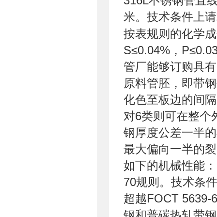
316L不锈钢管直线
米。技术条件上请求
按表规则的化学成
S≤0.04%，P≤0.0
管厂能够订购具有G
原料管胚，即带钢
化色至板边的间隔，
对6类则可在整个
钢厚度公差一半的
最大偏向一半的裂
如下的机械性能：晶
70规则。技术条
超越FOCT 5639
钢和普碳热轧带钢卷