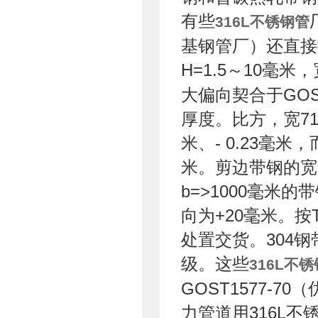
有些
316L不锈钢管
基钢管厂）还直接按
H=1.5～10毫米，
大偏向契合于GOS
厚度。比方，宽71
米、- 0.23毫米，
米。剪边带钢的宽
b=>1000毫米
向为+20毫米。按T
处置交货。304钢
级。这些
316L不
GOST1577-70
力管道用316L不