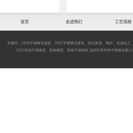
首页
走进我们
工艺流程
关键词：2205不锈钢无缝管、2507不锈钢无缝管、热交换器、锅炉、石油化工、
2507双相不锈钢管、双相钢管、双相不锈钢管 温州环星特种不锈钢有限公