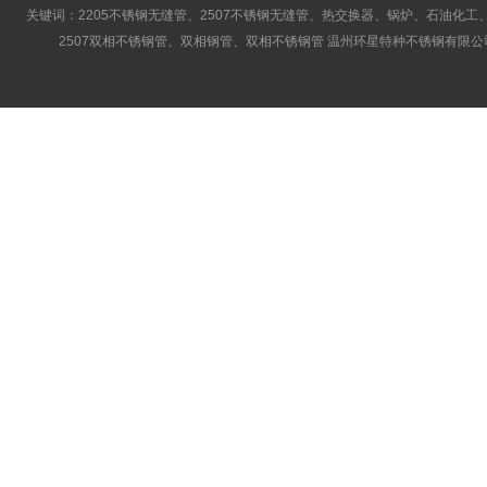
关键词：2205不锈钢无缝管、2507不锈钢无缝管、热交换器、锅炉、石油化工、
2507双相不锈钢管、双相钢管、双相不锈钢管 温州环星特种不锈钢有限公