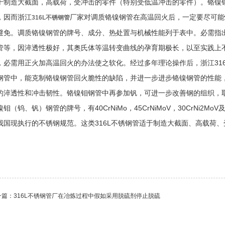
于制造大截面，高载荷，受冲击的零件（特别受低温冲击的零件）。铬镍
，因而浙江
厂家对调质铬镍钢管在高温回火后，一定要尽可能
316L不锈钢管
避免。调质铬镍钢管的牌号、成分、热处置与机械性能列于表中。必需指出，
管等，因淬透性极好，其奥氏体等温转变曲线的孕育期极长，以至实践上
，必需用正火加高温回火的办法使之软化。经过多年理论操作后，浙江31
钢管中，能克制铬镍钢管回火脆性的缺陷，并进一步进步铬镍钢管的性能
的淬透性和冲击韧性。铬镍钼钢管中再参加钒，可进一步改善钢的组织，取得
镍钼（钨、钒）钢管的牌号，有40CrNiMo，45CrNiMoV，30CrNi2Mo
我国现执行的不锈钢规范。这类316L不锈钢管适于制造大截面、高载荷
一篇：
316L不锈钢管厂在冶炼过程中假如采用脱硫剂停止脱硫