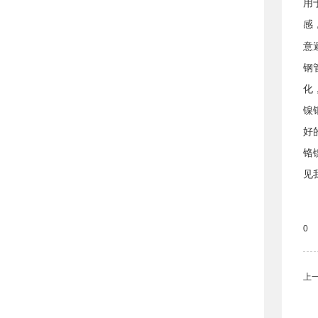
用
感
意
钢
化
镍
好
铬
见
0
上