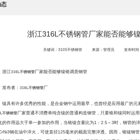
动态
浙江316L不锈钢管​厂家能否能够
关键词：310S不锈钢管
来源：管理员
发布时间：2
浙江
厂家能否能够镍铬调质钢管
316L不锈钢管
发布者：
厂
316L不锈钢管
镍具有许多优秀的性能，是合金钢中运用最早，也曾经是应用最广的元
厂家普通不消费单纯含镍的普通构造钢管，只要铬和镍同时运用
6L不锈钢管
化的作用远大于单一参加的作用，当铬镍含量比为1：2.5～3时，钢管的
7CrNi3钢在油中淬火，可使直径125毫米的截面完整淬透。因而，铬镍