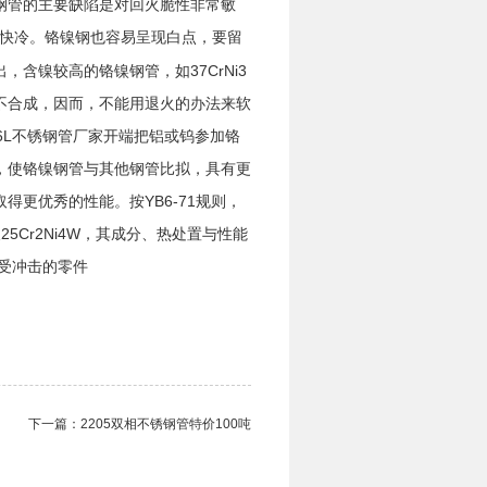
钢管的主要缺陷是对回火脆性非常敏
快冷。铬镍钢也容易呈现白点，要留
含镍较高的铬镍钢管，如37CrNi3
不合成，因而，不能用退火的办法来软
6L不锈钢管厂家开端把铝或钨参加铬
，使铬镍钢管与其他钢管比拟，具有更
更优秀的性能。按YB6-71规则，
V及25Cr2Ni4W，其成分、热处置与性能
、受冲击的零件
下一篇：
2205双相不锈钢管​特价100吨