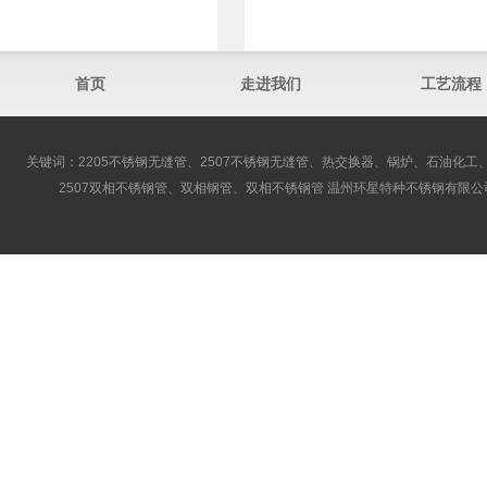
首页
走进我们
工艺流程
关键词：2205不锈钢无缝管、2507不锈钢无缝管、热交换器、锅炉、石油化工、
2507双相不锈钢管、双相钢管、双相不锈钢管 温州环星特种不锈钢有限公