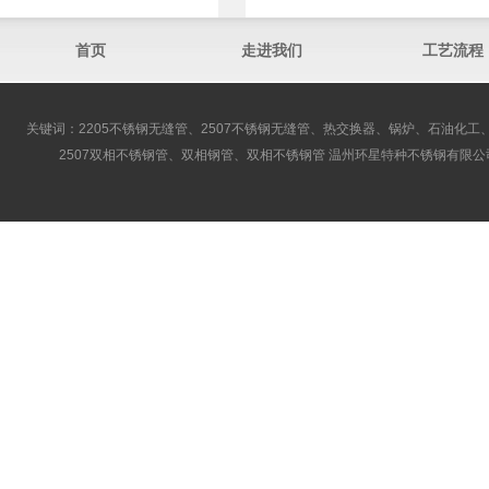
首页
走进我们
工艺流程
关键词：2205不锈钢无缝管、2507不锈钢无缝管、热交换器、锅炉、石油化工、
2507双相不锈钢管、双相钢管、双相不锈钢管 温州环星特种不锈钢有限公