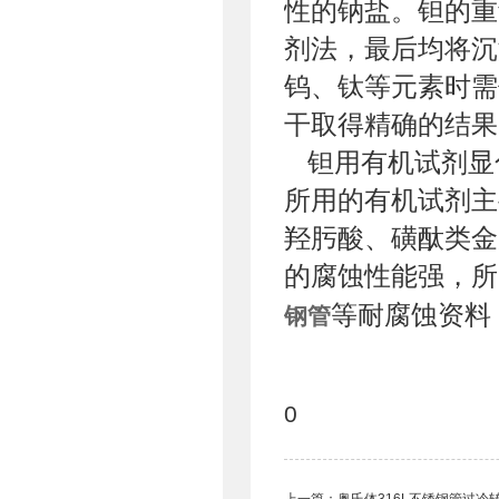
性的钠盐。钽的重
剂法，最后均将沉
钨、钛等元素时需
干取得精确的结果
钽用有机试剂显
所用的有机试剂主
羟肟酸、磺酞类金
的腐蚀性能强，所
等耐腐蚀资料
钢管
0