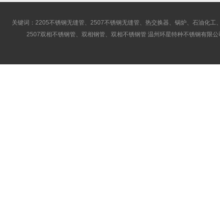
关键词：2205不锈钢无缝管、2507不锈钢无缝管、热交换器、锅炉、石油化工、
2507双相不锈钢管、双相钢管、双相不锈钢管 温州环星特种不锈钢有限公