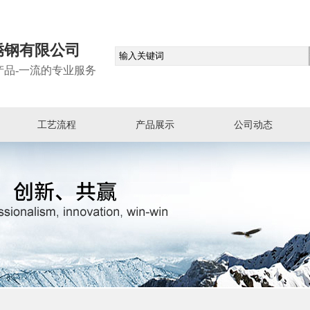
锈钢有限公司
产品-一流的专业服务
工艺流程
产品展示
公司动态