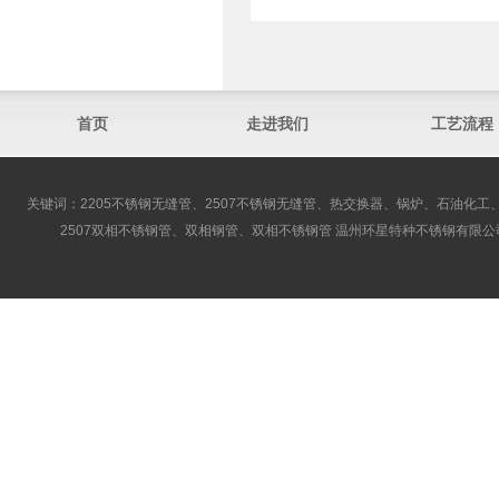
首页
走进我们
工艺流程
关键词：2205不锈钢无缝管、2507不锈钢无缝管、热交换器、锅炉、石油化工、
2507双相不锈钢管、双相钢管、双相不锈钢管 温州环星特种不锈钢有限公