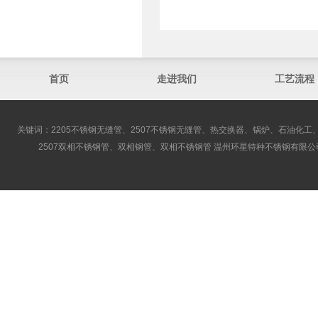
首页
走进我们
工艺流程
关键词：2205不锈钢无缝管、2507不锈钢无缝管、热交换器、锅炉、石油化工、
2507双相不锈钢管、双相钢管、双相不锈钢管 温州环星特种不锈钢有限公