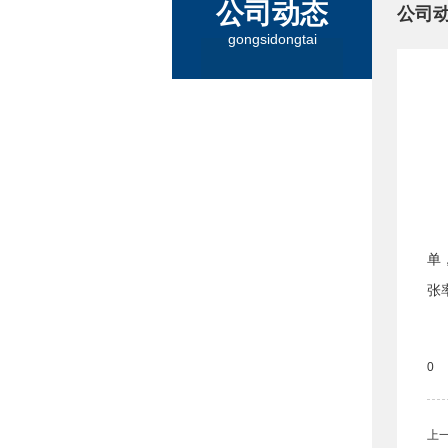
公司动态
公司
gongsidongtai
单
张
0
上