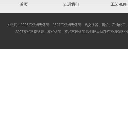
首页
走进我们
工艺流程
关键词：2205不锈钢无缝管、2507不锈钢无缝管、热交换器、锅炉、石油化工、
2507双相不锈钢管、双相钢管、双相不锈钢管 温州环星特种不锈钢有限公