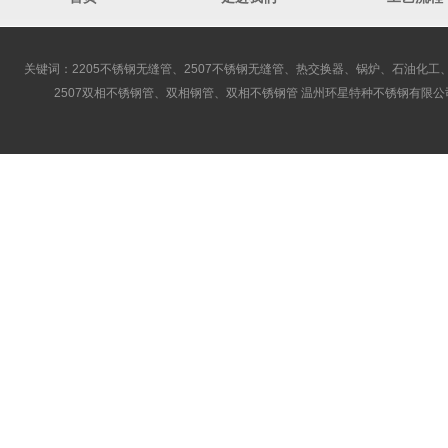
关键词：2205不锈钢无缝管、2507不锈钢无缝管、热交换器、锅炉、石油化工、
2507双相不锈钢管、双相钢管、双相不锈钢管 温州环星特种不锈钢有限公