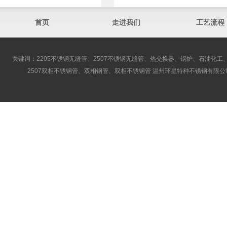
首页
走进我们
工艺流程
关键词：2205不锈钢无缝管、2507不锈钢无缝管、热交换器、锅炉、石油化工、
2507双相不锈钢管、双相钢管、双相不锈钢管 温州环星特种不锈钢有限公