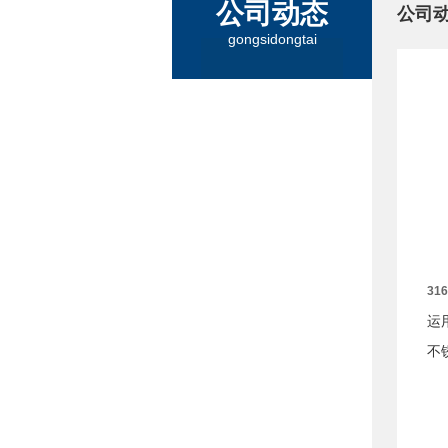
公司动态
公司
gongsidongtai
31
运
不