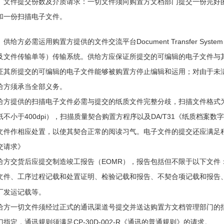
文件提交份数及介质请求：一切文件须向购置方文档部门提交一份完好
和一份扫描电子文件。
供给方必需运用购置方提供的文件交流平台Document Transfer Sy
及文件传输单等）传输系统。供给方应保证所提交的可编辑的电子文件与
证其所提交的可编辑的电子文件能够被购置方停止编辑和运用；对由于未
给方须承当全部义务。
给方提供的扫描电子文件必需与提交的纸质文件完整分歧，扫描文件格式为PD
纸不小于400dpi），扫描质量契合购置方程序以及DA/T31《纸质档案
文件作相应处置，以使其契合正常的阅读习气。电子文件的提交还应满足程序CP
交请求》
给方交货后应提交制造竣工报告（EOMR），报告包括但不限于以下文件
文件、工序过程记载和处置证明、检验记载和报告、不契合项记载和报告
厂发运记载等。
给方一切文件须经过正式的通讯渠道号提交并送达购置方文档管理部门的
门指定，通讯规则须满足CP-30D-002-R《通讯的普通规则》的请求。