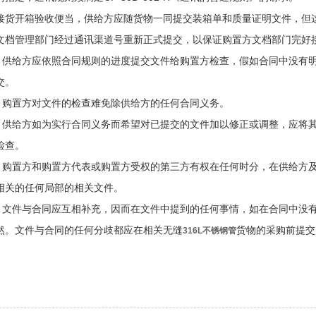
接货开箱验收便当，供给方应随货物一同提交装箱单和质量证明文件，但
文档管理部门经过通讯渠道号重新正式提交，以保证购置方文档部门完好
.2 供给方应依照合同规则的进度提交文件给购置方检查，假如合同中没有
交。
.3 购置方对文件的检查难免除供给方的任何合同义务。
.4 供给方如为实行合同义务而希望对已提交的文件加以修正或调整，应将
检查。
.5 购置方和购置方代表或购置方受权的第三方有权在任何时分，在供给方
相关的任何局部的相关文件。
.6 文件与合同应互相补充，因而在文件中提到的任何事情，如在合同中没
然。文件与合同的任何分歧都应在相关无缝
货物的采购前提交
316L不锈钢管