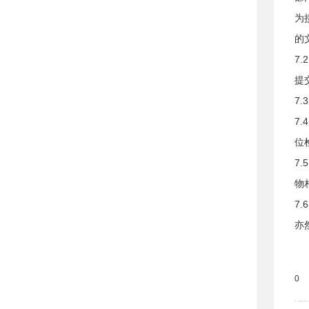
为
的
7
提
7
7
位
7
物
7
亦
0