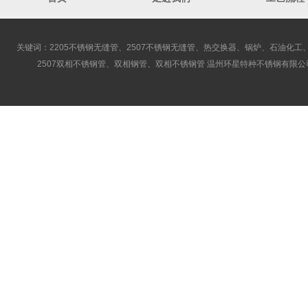
关键词：2205不锈钢无缝管、2507不锈钢无缝管、热交换器、锅炉、石油化工、
2507双相不锈钢管、双相钢管、双相不锈钢管 温州环星特种不锈钢有限公