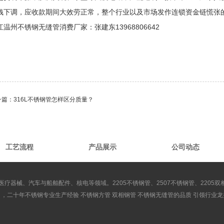
钱下调，应收款期间大效劳正常，整个行业以及市场发作连锁资金链慌张
江温州不锈钢无缝管消费厂家：张建东13968806642
一篇：
316L不锈钢管怎样区分质量？
工艺流程
产品展示
公司动态
医疗器械、汽车与船舶配件、核电等领域。2205不锈钢管、2507不锈钢管、2205
司，二十年不锈钢专业生产经验 不锈钢方管 双相钢管 不锈钢无缝管的品质 引领行业龙