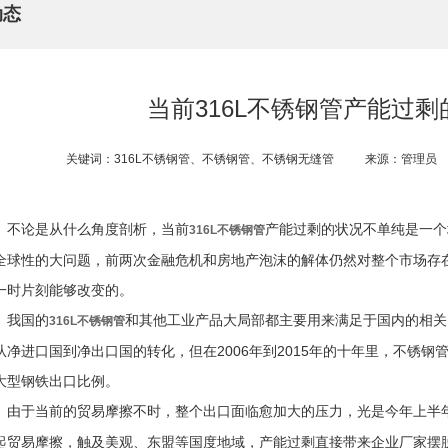
动态
当前316L不锈钢管产能过剩
关键词：316L不锈钢管、不锈钢管、不锈钢无缝管
来源：管理员
不论是从什么角度剖析，当前
产能过剩的状况不单纯是一个
316L不锈钢管
全球性的大问题，前两次金融危机和房地产泡沫的解体仍然对整个市场存
一时片刻能够改变的。
我国的
和其他工业产品大局部都主要用来满足于国内的相关需
316L不锈钢管
从净进口国到净出口国的转化，但在2006年到2015年的十年里，不锈钢
大型钢铁出口比例。
于当前的贸易摩擦不时，整个出口面临愈加大的压力，光是今年上半
起贸易摩擦，触及美观、东盟等国度地域，产能过剩直接带来企业厂家摆