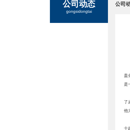
公司动态
公司
gongsidongtai
盖
是
了
他
由
十