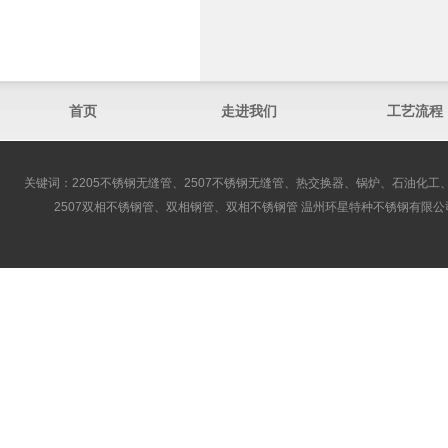
首页
走进我们
工艺流程
关键词：2205不锈钢无缝管、2507不锈钢无缝管、热交换器、锅炉、石油化工、
2507双相不锈钢管、双相钢管、双相不锈钢管 温州环星特种不锈钢有限公