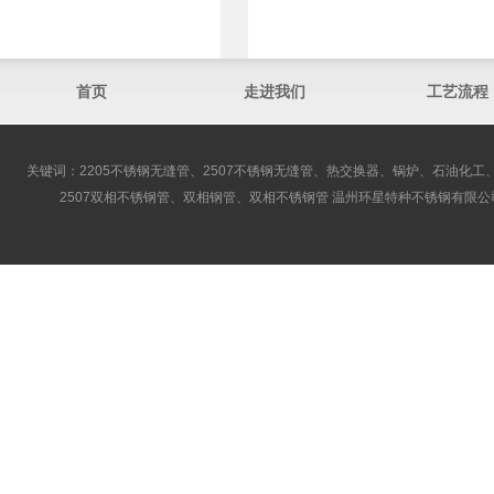
首页
走进我们
工艺流程
关键词：2205不锈钢无缝管、2507不锈钢无缝管、热交换器、锅炉、石油化工、
2507双相不锈钢管、双相钢管、双相不锈钢管 温州环星特种不锈钢有限公