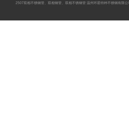
2507双相不锈钢管、双相钢管、双相不锈钢管 温州环星特种不锈钢有限公