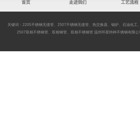
首页
走进我们
工艺流程
关键词：2205不锈钢无缝管、2507不锈钢无缝管、热交换器、锅炉、石油化工、
2507双相不锈钢管、双相钢管、双相不锈钢管 温州环星特种不锈钢有限公