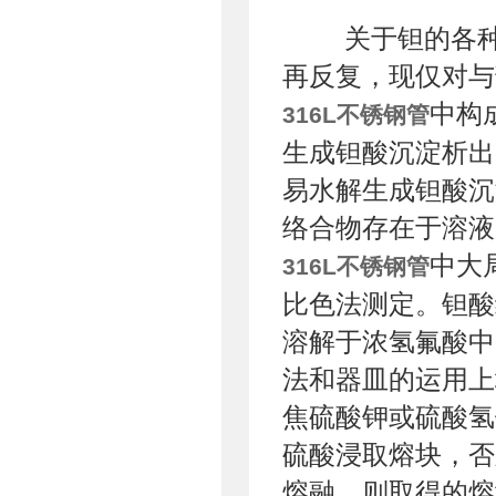
关于钽的各种
再反复，现仅对与
中构
316L不锈钢管
生成钽酸沉淀析出
易水解生成钽酸沉
络合物存在于溶液
中大
316L不锈钢管
比色法测定。钽酸经
溶解于浓氢氟酸中
法和器皿的运用上
焦硫酸钾或硫酸氢
硫酸浸取熔块，否
熔融，则取得的熔