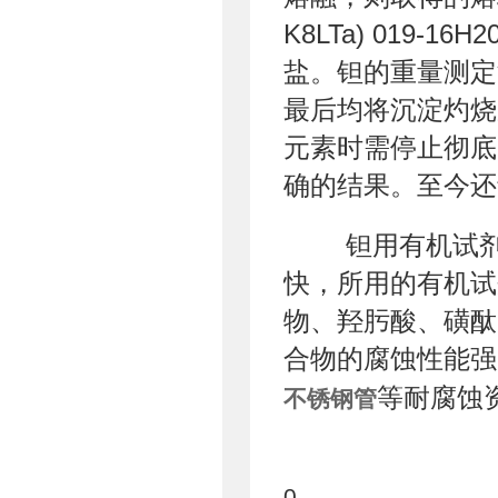
K8LTa) 019
盐。钽的重量测定
最后均将沉淀灼烧
元素时需停止彻底
确的结果。至今还
钽用有机试剂
快，所用的有机试
物、羟肟酸、磺酞
合物的腐蚀性能强
等耐腐蚀
不锈钢管
0