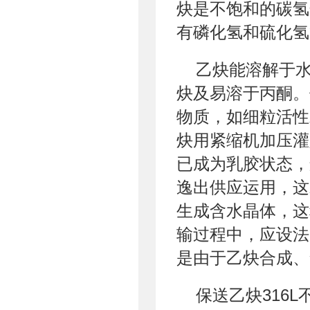
炔是不饱和的碳氢
有磷化氢和硫化氢
乙炔能溶解于
炔及易溶于丙酮。
物质，如细粒活性
炔用紧缩机加压灌
已成为乳胶状态，
逸出供应运用，这
生成含水晶体，这
输过程中，应设法
是由于乙炔合成、
保送乙炔316