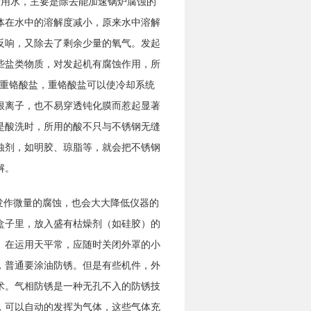
炉用水，主要是除去能加速锅炉腐蚀的
体在水中的溶解度减小，原来水中溶解
反响，又除去了剩余少量的氧气。发起
些盐类物质，对发起机有腐蚀作用，所
的重铬酸盐，重铬酸盐可以使冷却系统
根离子，也不易穿透钝化膜而惹起显著
是酸洗时，所用的酸不只与不锈钢无缝
蚀剂，如明胶、琼脂等，就会把不锈钢
解。
发作微量的腐蚀，也会大大降低仪器的
盒子里，放入盛有枯燥剂（如硅胶）的
。在运用天平常，应随时关闭外罩的小
，普通要涂油防锈。但是有些机件，外
术。气相防锈是一种无孔不入的防锈技
，可以自动的发挥为气体，这些气体充