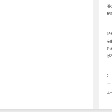
溢
护
能
杂
件
以
0
上