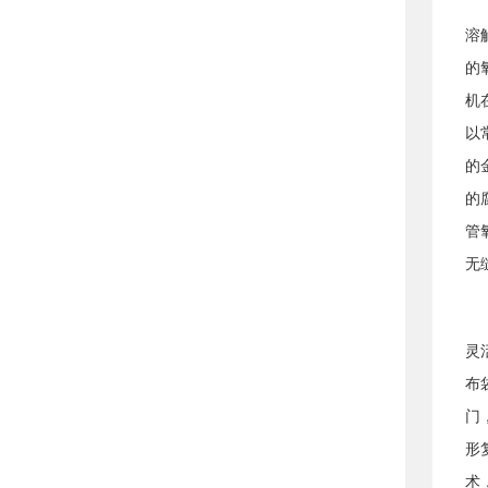
溶
的
机
以
的
的
管
无
灵
布
门
形
术