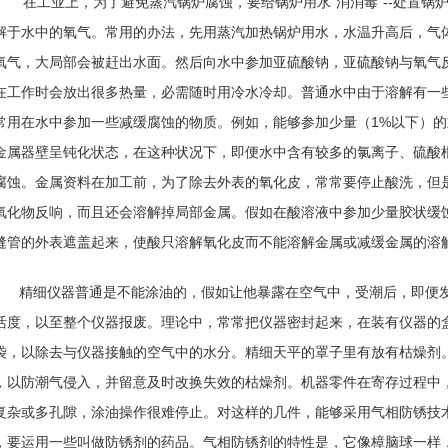
在工业上，为了避免蒸汽锅炉腐蚀，要给锅炉用水“消消毒”--处置锅
解于水中的氧气。常用的办法，先用蒸汽加热锅炉用水，水温升高后，气
氧气，大局部会被赶出水面。然后向水中参加亚硫酸钠，亚硫酸钠与氧气
在工作时会放出很多热量，必需随时用冷水冷却。普通水中由于溶解有一
常用在水中参加一些减缓腐蚀的物质。例如，能够参加少量（1%以下）
金属器壁呈钝化状态，在这种状况下，即便水中含有较多的氯离子、硫酸
腐蚀。金属资料在加工前，为了除去外表的氧化皮，常常要停止酸洗，但
氧化物反响，而且还会溶解掉局部金属。假如在酸溶液中参加少量胶状缓
缝管的外表遮盖起来，使酸只溶解氧化皮而不能溶解金属或减缓金属的溶
精细仪器普通是不能涂油的，假如让他暴露在空气中，受潮后，即便
活度，以至整个仪器报废。理论中，常常把仪器密封起来，在装有仪器的
袋，以除去与仪器接触的空气中的水分。精细天平的罩子里有放有枯燥剂
，以防潮气侵入，并留意及时改换失效的枯燥剂。机器零件在寄存过程中
复杂或多孔隙，涂油操作很难停止。对这样的几件，能够采用气相防锈技
，要运用一些叫做防锈剂的药品。气相防锈剂的特性是，它像樟脑球一样