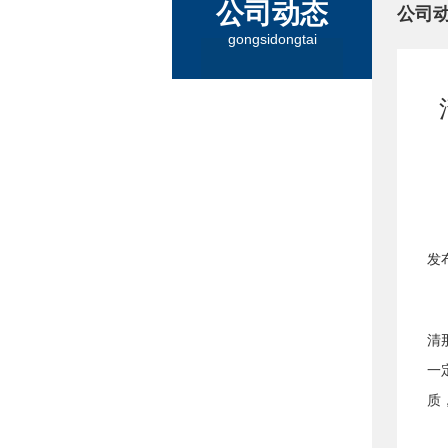
公司动态
公司
gongsidongtai
发
清
一
质