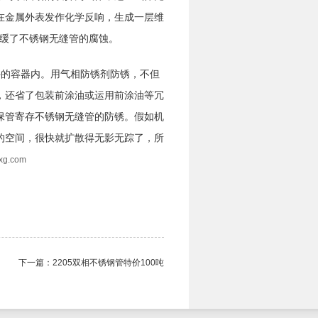
在金属外表发作化学反响，生成一层维
减缓了不锈钢无缝管的腐蚀。
的容器内。用气相防锈剂防锈，不但
，还省了包装前涂油或运用前涂油等冗
保管寄存不锈钢无缝管的防锈。假如机
的空间，很快就扩散得无影无踪了，所
xg.com
下一篇：
2205双相不锈钢管​特价100吨