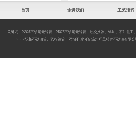
首页
走进我们
工艺流程
关键词：2205不锈钢无缝管、2507不锈钢无缝管、热交换器、锅炉、石油化工、
2507双相不锈钢管、双相钢管、双相不锈钢管 温州环星特种不锈钢有限公